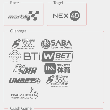
Race
Togel
Olahraga
Crash Game