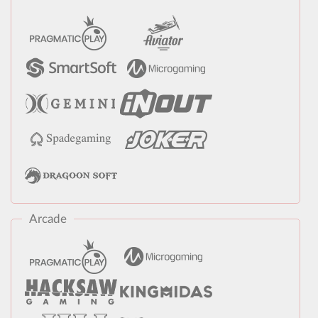
Arcade