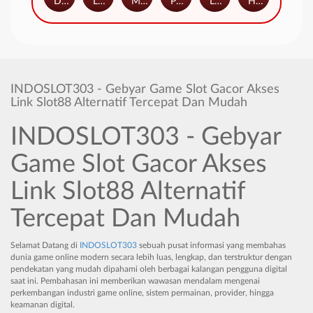
Dino Drop
Lucky Dog
Master Gems
Plushie Wins
Lucky Dice
Happy Nets
INDOSLOT303 - Gebyar Game Slot Gacor Akses
Link Slot88 Alternatif Tercepat Dan Mudah
INDOSLOT303 - Gebyar
Game Slot Gacor Akses
Link Slot88 Alternatif
Tercepat Dan Mudah
Selamat Datang di
INDOSLOT303
sebuah pusat informasi yang membahas
dunia game online modern secara lebih luas, lengkap, dan terstruktur dengan
pendekatan yang mudah dipahami oleh berbagai kalangan pengguna digital
saat ini. Pembahasan ini memberikan wawasan mendalam mengenai
perkembangan industri game online, sistem permainan, provider, hingga
keamanan digital.