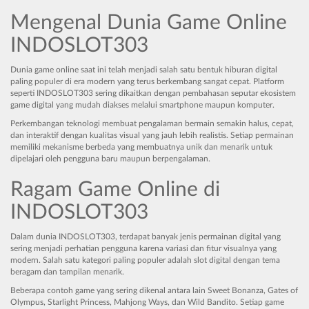
Mengenal Dunia Game Online
INDOSLOT303
Dunia game online saat ini telah menjadi salah satu bentuk hiburan digital
paling populer di era modern yang terus berkembang sangat cepat. Platform
seperti INDOSLOT303 sering dikaitkan dengan pembahasan seputar ekosistem
game digital yang mudah diakses melalui smartphone maupun komputer.
Perkembangan teknologi membuat pengalaman bermain semakin halus, cepat,
dan interaktif dengan kualitas visual yang jauh lebih realistis. Setiap permainan
memiliki mekanisme berbeda yang membuatnya unik dan menarik untuk
dipelajari oleh pengguna baru maupun berpengalaman.
Ragam Game Online di
INDOSLOT303
Dalam dunia INDOSLOT303, terdapat banyak jenis permainan digital yang
sering menjadi perhatian pengguna karena variasi dan fitur visualnya yang
modern. Salah satu kategori paling populer adalah slot digital dengan tema
beragam dan tampilan menarik.
Beberapa contoh game yang sering dikenal antara lain Sweet Bonanza, Gates of
Olympus, Starlight Princess, Mahjong Ways, dan Wild Bandito. Setiap game