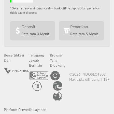
* Selama bank maintenance dan bank offline deposit dan penarikan
tidak dapat diproses
Deposit
Penarikan
Rata-rata 3 Menit
Rata-rata 5 Menit
Bersertifikasi
Tanggung
Browser
Dari
Jawab
Yang
Bermain
Didukung
©2026 INDOSLOT303.
Hak cipta dilindungi | 18+
Platform Penyedia Layanan