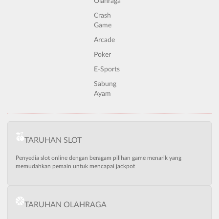
Olahraga
Crash
Game
Arcade
Poker
E-Sports
Sabung
Ayam
TARUHAN SLOT
Penyedia slot online dengan beragam pilihan game menarik yang
memudahkan pemain untuk mencapai jackpot
TARUHAN OLAHRAGA