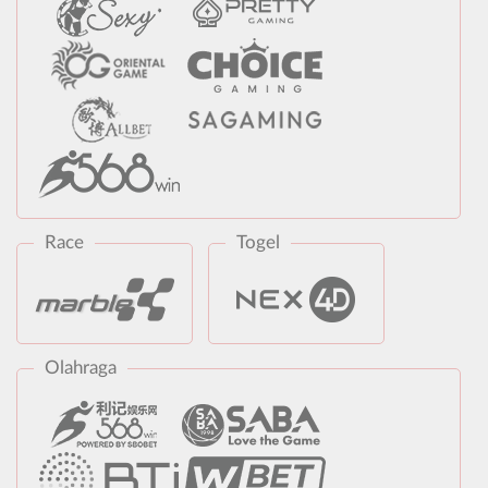
Race
Togel
Olahraga