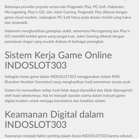
Beberapa provider populer antara lain Pragmatic Play, PG Soft, Habanero,
Microgaming, Play’n GO, dan Joker Gaming. Pragmatic Play dikenal dengan
game visual modern, sedangkan PG Soft fokus pada desain mobile yang halus
dan sinematik.
Habanero menghadirkan gameplay stabil, sementara Microgaming dan Play’n
GO memiliki koleksi game yang sangat luas. Joker Gaming dikenal dengan
permainan ringan yang mudah diakses di berbagai perangkat.
Sistem Kerja Game Online
INDOSLOT303
Sebagian besar game dalam INDOSLOT303 menggunakan sistem RNG
(Random Number Generator) yang menghasilkan hasil permainan secara acak.
Sistem ini memastikan setiap hasil tidak dapat diprediksi dan tidak dipengaruhi
oleh hasil sebelumnya. Hal ini menjadi standar utama dalam industri game
digital modern untuk menjaga konsistensi dan keadilan sistem.
Keamanan Digital dalam
INDOSLOT303
Keamanan menjadi faktor penting dalam dunia INDOSLOT303 karena seluruh