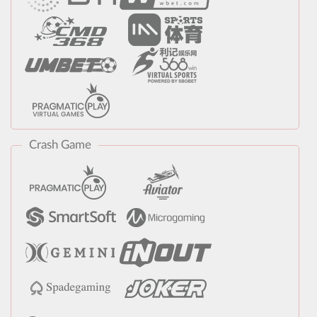
Crash Game