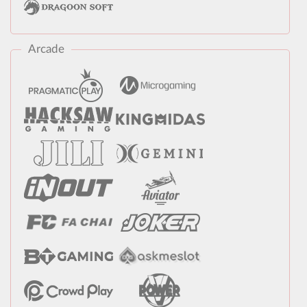
Arcade