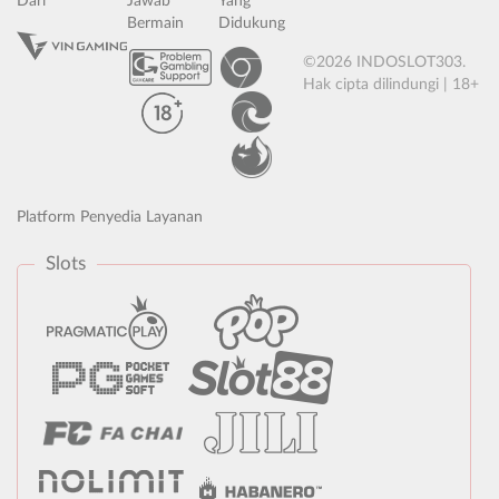
Dari
Jawab
Yang
Bermain
Didukung
©2026 INDOSLOT303.
Hak cipta dilindungi | 18+
Platform Penyedia Layanan
Slots