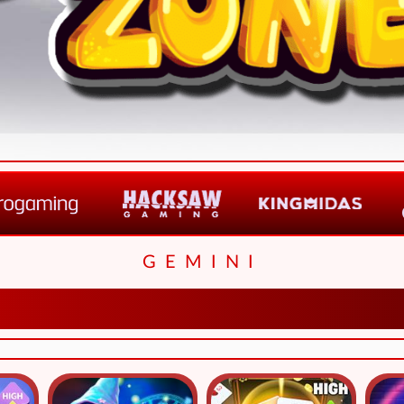
GEMINI