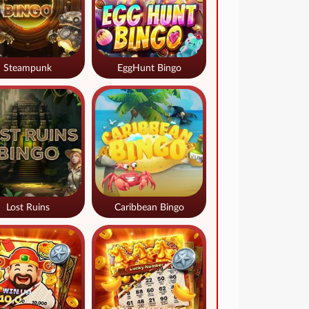
Steampunk
EggHunt Bingo
Lost Ruins
Caribbean Bingo