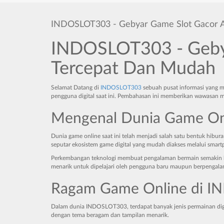
INDOSLOT303 - Gebyar Game Slot Gacor Ak
INDOSLOT303 - Gebyar
Tercepat Dan Mudah
Selamat Datang di
INDOSLOT303
sebuah pusat informasi yang m
pengguna digital saat ini. Pembahasan ini memberikan wawasan m
Mengenal Dunia Game O
Dunia game online saat ini telah menjadi salah satu bentuk hibu
seputar ekosistem game digital yang mudah diakses melalui sma
Perkembangan teknologi membuat pengalaman bermain semakin halu
menarik untuk dipelajari oleh pengguna baru maupun berpengal
Ragam Game Online di 
Dalam dunia INDOSLOT303, terdapat banyak jenis permainan digital
dengan tema beragam dan tampilan menarik.