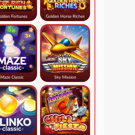
olden Fortunes
Golden Horse Riches
Maze Classic
Sky Mission