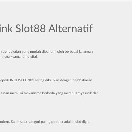
k Slot88 Alternatif
gan pendekatan yang mudah dipahami oleh berbagai kalangan
hingga keamanan digital.
orm seperti INDOSLOT303 sering dikaitkan dengan pembahasan
permainan memiliki mekanisme berbeda yang membuatnya unik dan
rn. Salah satu kategori paling populer adalah slot digital