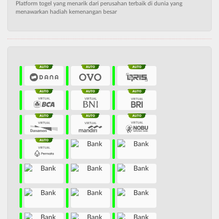
Platform togel yang menarik dari perusahan terbaik di dunia yang
menawarkan hadiah kemenangan besar