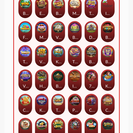
Bicho
European Roulette
Bai Cao Black & Red
Minesweeper
Teen Patti Versus
Indonesian Animal Dice
Fruit Roulette
Money Wheel Deluxe
Vietnam Fish Prawn Crab
Burmese 6 Animals
Dota Hi-Lo
Bonus Dice
Tongits
Vietnam Rock Paper Scissors
Kingmaker Pok Deng
Thai Fish Prawn Crab GO!
Baccarat: Multi
Bai Cao Mystic Four
Video Poker
Heist
Blackjack
Iron Dome
7 Up 7 Down
KM Power Ball
Coin Toss
KM Virtual Greyhound Racing
Toon Crash
Poker Roulette
Cards Hi Lo
Coin Pusher