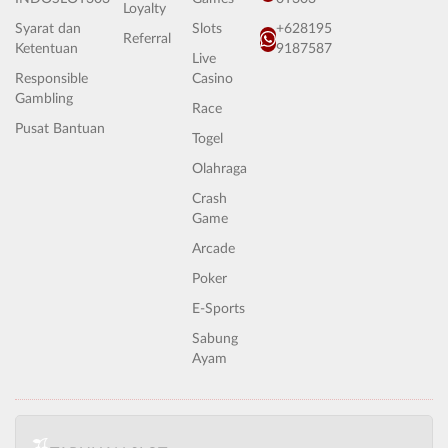
Loyalty
Syarat dan
Slots
+628195
Referral
Ketentuan
9187587
Live
Responsible
Casino
Gambling
Race
Pusat Bantuan
Togel
Olahraga
Crash
Game
Arcade
Poker
E-Sports
Sabung
Ayam