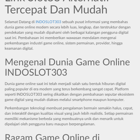
Tercepat Dan Mudah
Selamat Datang di
INDOSLOT303
sebuah pusat informasi yang membahas
dunia game online modern secara lebih luas, lengkap, dan terstruktur dengan
pendekatan yang mudah dipahami oleh berbagai kalangan pengguna digital
saat ini. Pembahasan ini memberikan wawasan mendalam mengenai
perkembangan industri game online, sistem permainan, provider, hingga
keamanan digital.
Mengenal Dunia Game Online
INDOSLOT303
Dunia game online saat ini telah menjadi salah satu bentuk hiburan digital
paling populer di era modern yang terus berkembang sangat cepat. Platform
seperti INDOSLOT303 sering dikaitkan dengan pembahasan seputar ekosistem
game digital yang mudah diakses melalui smartphone maupun komputer.
Perkembangan teknologi membuat pengalaman bermain semakin halus, cepat,
dan interaktif dengan kualitas visual yang jauh lebih realistis. Setiap permainan
memiliki mekanisme berbeda yang membuatnya unik dan menarik untuk
dipelajari oleh pengguna baru maupun berpengalaman.
Ragam Game Online di