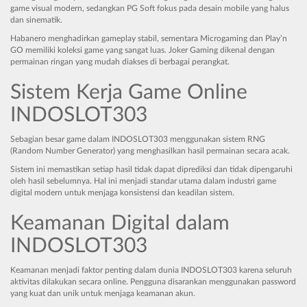
game visual modern, sedangkan PG Soft fokus pada desain mobile yang halus
dan sinematik.
Habanero menghadirkan gameplay stabil, sementara Microgaming dan Play’n
GO memiliki koleksi game yang sangat luas. Joker Gaming dikenal dengan
permainan ringan yang mudah diakses di berbagai perangkat.
Sistem Kerja Game Online
INDOSLOT303
Sebagian besar game dalam INDOSLOT303 menggunakan sistem RNG
(Random Number Generator) yang menghasilkan hasil permainan secara acak.
Sistem ini memastikan setiap hasil tidak dapat diprediksi dan tidak dipengaruhi
oleh hasil sebelumnya. Hal ini menjadi standar utama dalam industri game
digital modern untuk menjaga konsistensi dan keadilan sistem.
Keamanan Digital dalam
INDOSLOT303
Keamanan menjadi faktor penting dalam dunia INDOSLOT303 karena seluruh
aktivitas dilakukan secara online. Pengguna disarankan menggunakan password
yang kuat dan unik untuk menjaga keamanan akun.