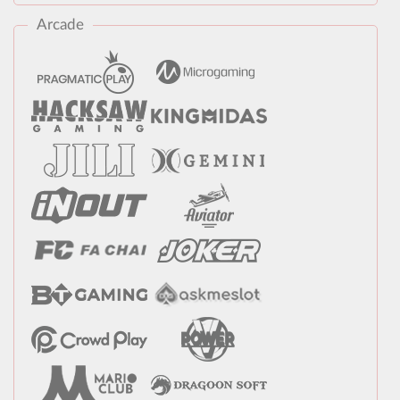
Arcade