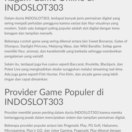
INDOSLOT303
Dalam dunia INDOSLOT303, terdapat banyak jenis permainan digital yang
sering menjadi perhatian pengguna karena variasi dan fitur visualnya yang
modern. Salah satu kategori paling populer adalah slot digital dengan tema
beragam dan tampilan menarik.
Beberapa contoh game yang sering dikenal antara lain Sweet Bonanza, Gates of
Olympus, Starlight Princess, Mahjong Ways, dan Wild Bandito. Setiap game
memiliki fitur, animasi, dan karakteristik yang berbeda sehingga memberikan
pengalaman yang variatif.
Selain itu, terdapat juga live casino seperti Baccarat, Roulette, Blackjack, dan
Poker Live yang menghadirkan dealer sungguhan melalui streaming real-time.
Ada juga game seperti Fish Hunter, Fire Kirin, dan arcade game yang lebih
ringan dan cepat dimainkan.
Provider Game Populer di
INDOSLOT303
Provider memiliki peran penting dalam dunia INDOSLOT303 karena mereka
bertanggung jawab dalam menciptakan sistem dan tampilan permainan digital.
Beberapa provider populer antara lain Pragmatic Play, PG Soft, Habanero,
Microgaming, Play’n GO, dan Joker Gaming. Pragmatic Play dikenal dengan