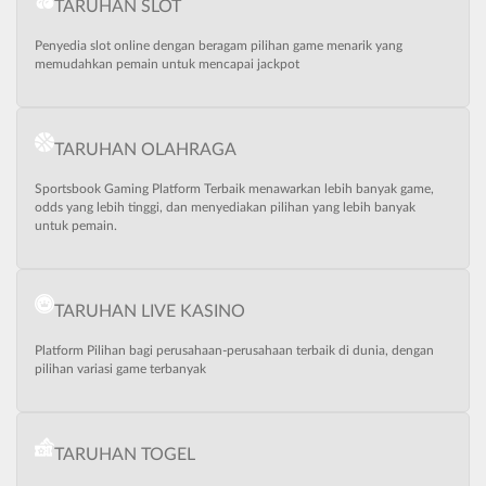
TARUHAN SLOT
Penyedia slot online dengan beragam pilihan game menarik yang
memudahkan pemain untuk mencapai jackpot
TARUHAN OLAHRAGA
Sportsbook Gaming Platform Terbaik menawarkan lebih banyak game,
odds yang lebih tinggi, dan menyediakan pilihan yang lebih banyak
untuk pemain.
TARUHAN LIVE KASINO
Platform Pilihan bagi perusahaan-perusahaan terbaik di dunia, dengan
pilihan variasi game terbanyak
TARUHAN TOGEL