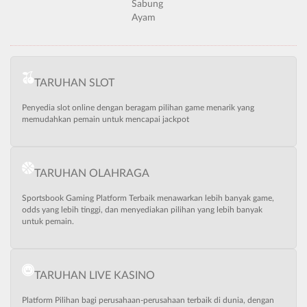
Sabung
Ayam
TARUHAN SLOT
Penyedia slot online dengan beragam pilihan game menarik yang
memudahkan pemain untuk mencapai jackpot
TARUHAN OLAHRAGA
Sportsbook Gaming Platform Terbaik menawarkan lebih banyak game,
odds yang lebih tinggi, dan menyediakan pilihan yang lebih banyak
untuk pemain.
TARUHAN LIVE KASINO
Platform Pilihan bagi perusahaan-perusahaan terbaik di dunia, dengan