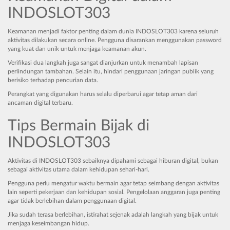
INDOSLOT303
Keamanan menjadi faktor penting dalam dunia INDOSLOT303 karena seluruh
aktivitas dilakukan secara online. Pengguna disarankan menggunakan password
yang kuat dan unik untuk menjaga keamanan akun.
Verifikasi dua langkah juga sangat dianjurkan untuk menambah lapisan
perlindungan tambahan. Selain itu, hindari penggunaan jaringan publik yang
berisiko terhadap pencurian data.
Perangkat yang digunakan harus selalu diperbarui agar tetap aman dari
ancaman digital terbaru.
Tips Bermain Bijak di
INDOSLOT303
Aktivitas di INDOSLOT303 sebaiknya dipahami sebagai hiburan digital, bukan
sebagai aktivitas utama dalam kehidupan sehari-hari.
Pengguna perlu mengatur waktu bermain agar tetap seimbang dengan aktivitas
lain seperti pekerjaan dan kehidupan sosial. Pengelolaan anggaran juga penting
agar tidak berlebihan dalam penggunaan digital.
Jika sudah terasa berlebihan, istirahat sejenak adalah langkah yang bijak untuk
menjaga keseimbangan hidup.