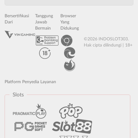
Bersertifikasi
Tanggung
Browser
Dari
Jawab
Yang
Bermain
Didukung
©2026 INDOSLOT303.
Hak cipta dilindungi | 18+
Platform Penyedia Layanan
Slots