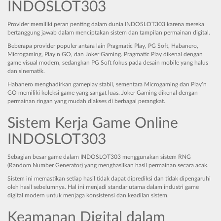
INDOSLOT303
Provider memiliki peran penting dalam dunia INDOSLOT303 karena mereka
bertanggung jawab dalam menciptakan sistem dan tampilan permainan digital.
Beberapa provider populer antara lain Pragmatic Play, PG Soft, Habanero,
Microgaming, Play’n GO, dan Joker Gaming. Pragmatic Play dikenal dengan
game visual modern, sedangkan PG Soft fokus pada desain mobile yang halus
dan sinematik.
Habanero menghadirkan gameplay stabil, sementara Microgaming dan Play’n
GO memiliki koleksi game yang sangat luas. Joker Gaming dikenal dengan
permainan ringan yang mudah diakses di berbagai perangkat.
Sistem Kerja Game Online
INDOSLOT303
Sebagian besar game dalam INDOSLOT303 menggunakan sistem RNG
(Random Number Generator) yang menghasilkan hasil permainan secara acak.
Sistem ini memastikan setiap hasil tidak dapat diprediksi dan tidak dipengaruhi
oleh hasil sebelumnya. Hal ini menjadi standar utama dalam industri game
digital modern untuk menjaga konsistensi dan keadilan sistem.
Keamanan Digital dalam