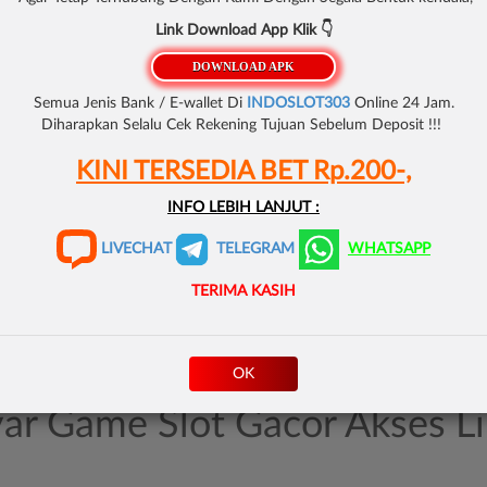
Link Download App Klik 👇
DOWNLOAD APK
Semua Jenis Bank / E-wallet Di
INDOSLOT303
Online 24 Jam.
Diharapkan Selalu Cek Rekening Tujuan Sebelum Deposit !!!
KINI TERSEDIA BET Rp.200-,
INFO LEBIH LANJUT :
LIVECHAT
TELEGRAM
WHATSAPP
TERIMA KASIH
es Link Slot88 Alternatif Tercepat Dan Mudah
OK
 Game Slot Gacor Akses Link