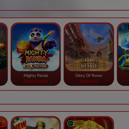
Mighty Panda
Glory Of Rome
MicroGaming
Habanero