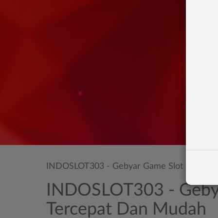
INDOSLOT303 - Gebyar Game Slot Gacor Aks
INDOSLOT303 - Gebyar
Tercepat Dan Mudah