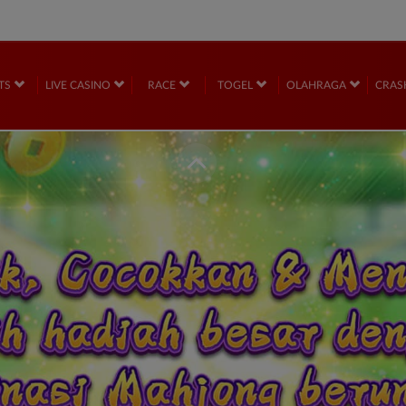
TS
LIVE CASINO
RACE
TOGEL
OLAHRAGA
CRAS