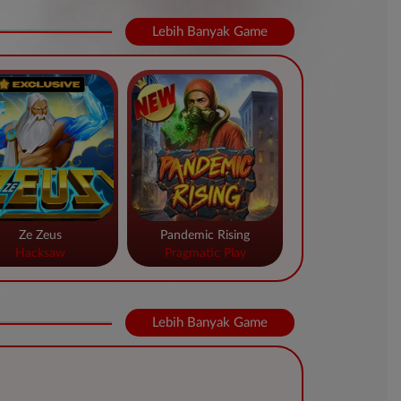
Lebih Banyak Game
Ze Zeus
Pandemic Rising
Hacksaw
Pragmatic Play
Lebih Banyak Game