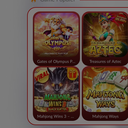
Gates of Olympus POP
Treasures of Aztec
Mahjong Wins 3 – Black Scatter
Mahjong Ways