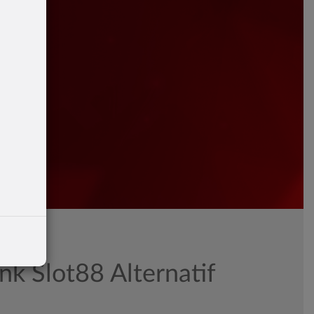
 Slot88 Alternatif