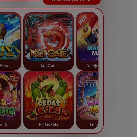
 Zeus
Koi Gate
Mahjong Magic
ndito
Pedas Gila
Lucky Neko