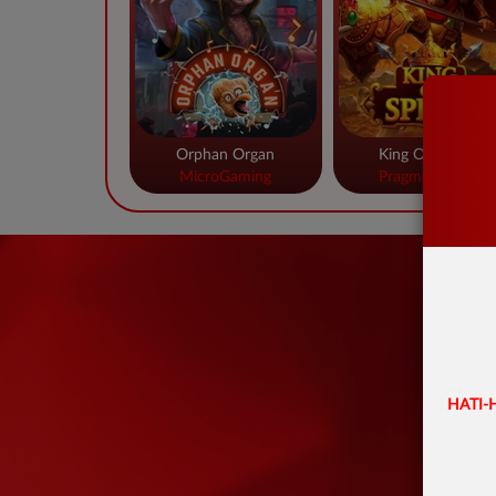
Orphan Organ
King Of Spears
MicroGaming
Pragmatic Play
HATI-