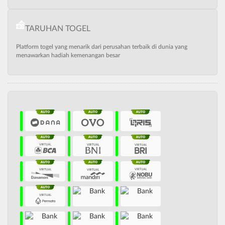
TARUHAN TOGEL
Platform togel yang menarik dari perusahan terbaik di dunia yang
menawarkan hadiah kemenangan besar