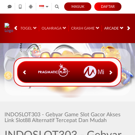
MASUK
DAFTAR
RACE
TOGEL
OLAHRAGA
CRASH GAME
ARCADE
PO
INDOSLOT303 - Gebyar Game Slot Gacor Akses
Link Slot88 Alternatif Tercepat Dan Mudah