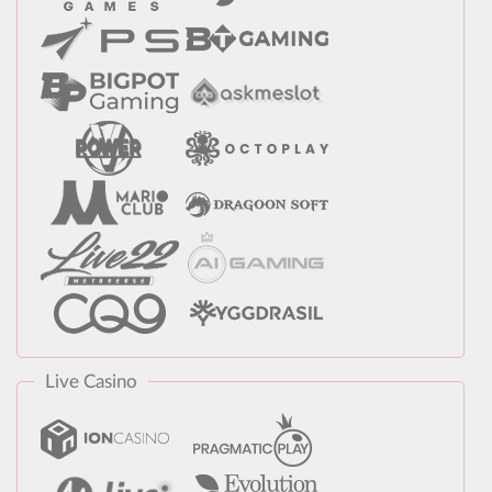
Live Casino