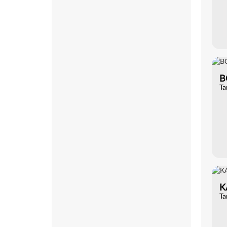
B
Ta
K
Ta