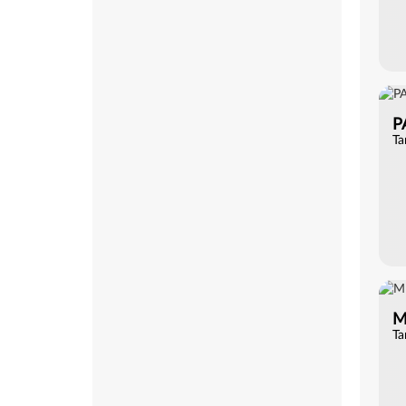
P
Ta
M
Ta