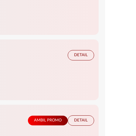
DETAIL
AMBIL PROMO
DETAIL