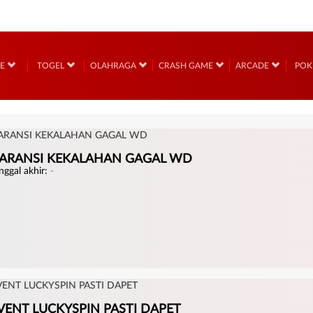
CE
TOGEL
OLAHRAGA
CRASH GAME
ARCADE
PO
ARANSI KEKALAHAN GAGAL WD
nggal akhir:
-
VENT LUCKYSPIN PASTI DAPET