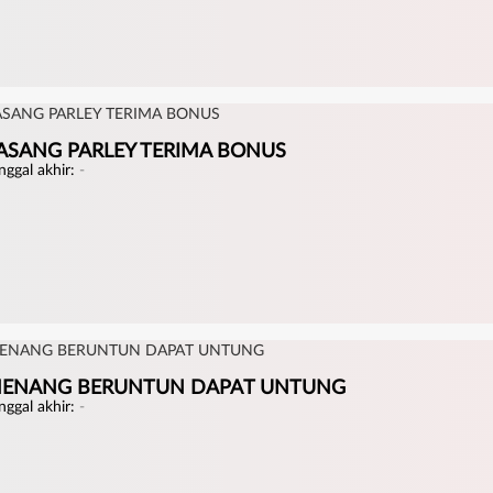
ASANG PARLEY TERIMA BONUS
nggal akhir:
-
ENANG BERUNTUN DAPAT UNTUNG
nggal akhir:
-