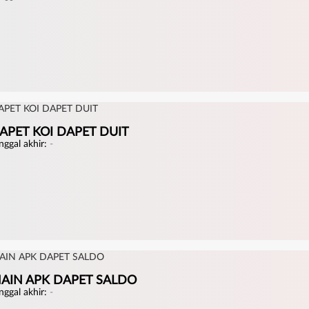
APET KOI DAPET DUIT
nggal akhir:
-
AIN APK DAPET SALDO
nggal akhir:
-