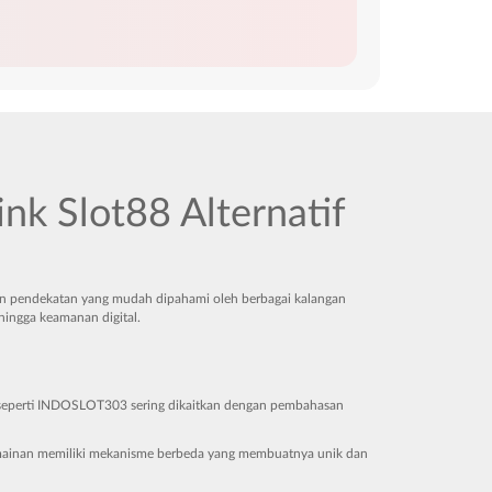
k Slot88 Alternatif
gan pendekatan yang mudah dipahami oleh berbagai kalangan
hingga keamanan digital.
orm seperti INDOSLOT303 sering dikaitkan dengan pembahasan
permainan memiliki mekanisme berbeda yang membuatnya unik dan