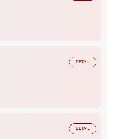
DETAIL
DETAIL