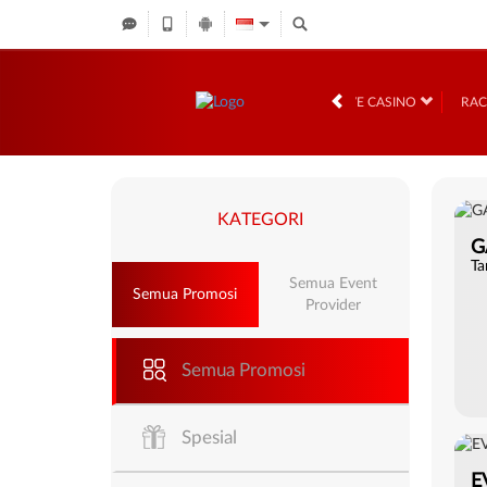
HOT GAMES
SLOTS
LIVE CASINO
RA
KATEGORI
G
Ta
Semua Event
Semua Promosi
Provider
Semua Promosi
Spesial
E