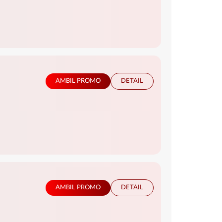
AMBIL PROMO
DETAIL
AMBIL PROMO
DETAIL