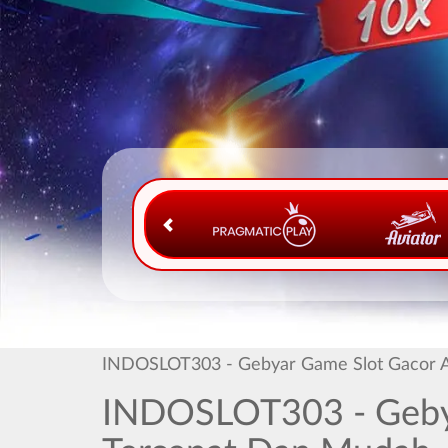
INDOSLOT303 - Gebyar Game Slot Gacor Ak
INDOSLOT303 - Gebyar