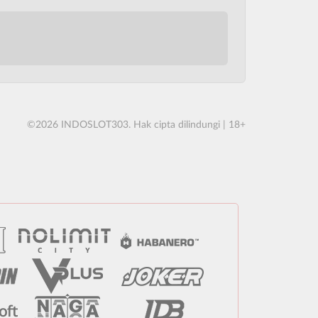
©2026 INDOSLOT303. Hak cipta dilindungi | 18+