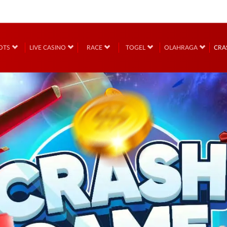
OTS
LIVE CASINO
RACE
TOGEL
OLAHRAGA
CRA