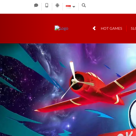
HOT GAMES
SL