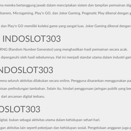
a mereka bertanggung jawab dalam menciptakan sistem dan tampilan permainan digi
 Habanero, Microgaming, Play’n GO, dan Joker Gaming. Pragmatic Play dikenal dengan
an Play’n GO memiliki koleksi game yang sangat luas. Joker Gaming dikenal dengan 
ne INDOSLOT303
NG (Random Number Generator) yang menghasilkan hasil permainan secara acak.
ak dipengaruhi oleh hasil sebelumnya. Hal ini menjadi standar utama dalam industri g
 INDOSLOT303
na seluruh aktivitas dilakukan secara online. Pengguna disarankan menggunakan p
isan perlindungan tambahan. Selain itu, hindari penggunaan jaringan publik yang ber
dari ancaman digital terbaru.
NDOSLOT303
ital, bukan sebagai aktivitas utama dalam kehidupan sehari-hari.
 aktivitas lain seperti pekerjaan dan kehidupan sosial. Pengelolaan anggaran juga p