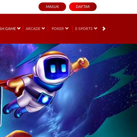
MASUK
DAFTAR
SH GAME
ARCADE
POKER
E-SPORTS
SABUNG AYAM