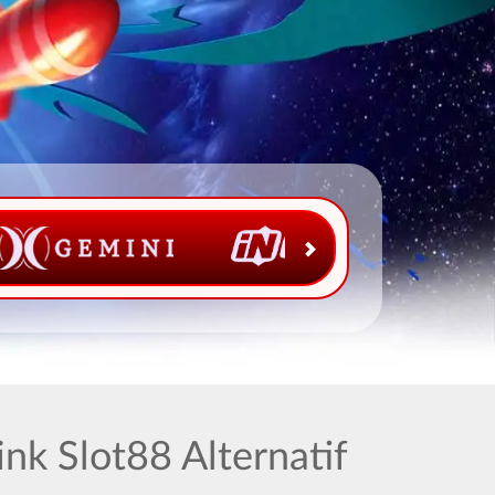
k Slot88 Alternatif