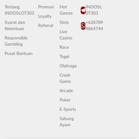
Tentang
Promosi
Hot
INDOSL
INDOSLOT303
Games
0T303
Loyalty
Syarat dan
Slots
+628789
Referral
Ketentuan
4864744
Live
Responsible
Casino
Gambling
Race
Pusat Bantuan
Togel
Olahraga
Crash
Game
Arcade
Poker
E-Sports
Sabung
Ayam