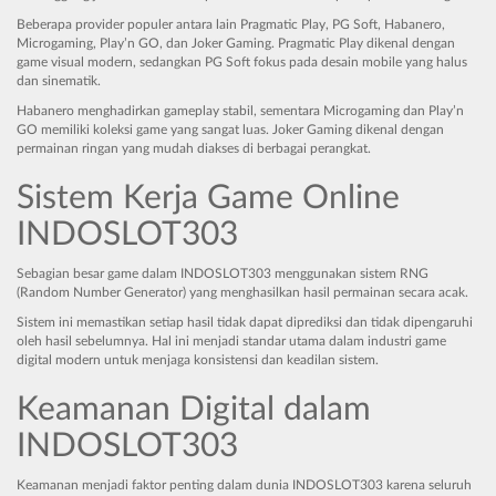
Beberapa provider populer antara lain Pragmatic Play, PG Soft, Habanero,
Microgaming, Play’n GO, dan Joker Gaming. Pragmatic Play dikenal dengan
game visual modern, sedangkan PG Soft fokus pada desain mobile yang halus
dan sinematik.
Habanero menghadirkan gameplay stabil, sementara Microgaming dan Play’n
GO memiliki koleksi game yang sangat luas. Joker Gaming dikenal dengan
permainan ringan yang mudah diakses di berbagai perangkat.
Sistem Kerja Game Online
INDOSLOT303
Sebagian besar game dalam INDOSLOT303 menggunakan sistem RNG
(Random Number Generator) yang menghasilkan hasil permainan secara acak.
Sistem ini memastikan setiap hasil tidak dapat diprediksi dan tidak dipengaruhi
oleh hasil sebelumnya. Hal ini menjadi standar utama dalam industri game
digital modern untuk menjaga konsistensi dan keadilan sistem.
Keamanan Digital dalam
INDOSLOT303
Keamanan menjadi faktor penting dalam dunia INDOSLOT303 karena seluruh