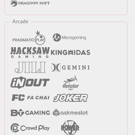
Arcade