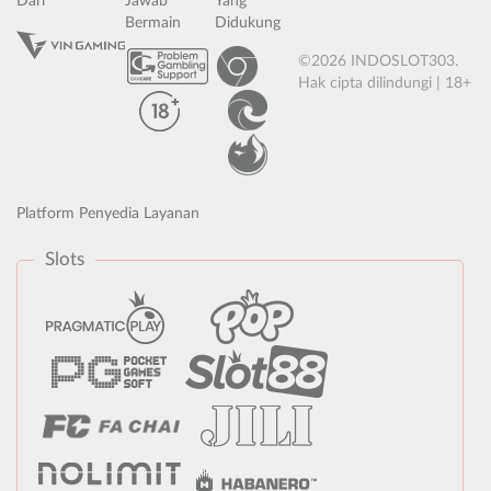
Dari
Jawab
Yang
Bermain
Didukung
©2026 INDOSLOT303.
Hak cipta dilindungi | 18+
Platform Penyedia Layanan
Slots