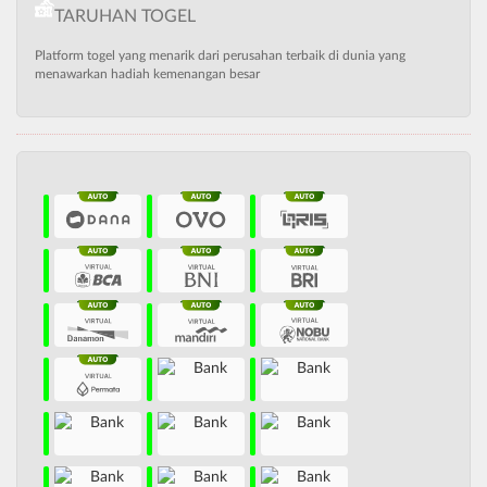
TARUHAN TOGEL
Platform togel yang menarik dari perusahan terbaik di dunia yang
menawarkan hadiah kemenangan besar