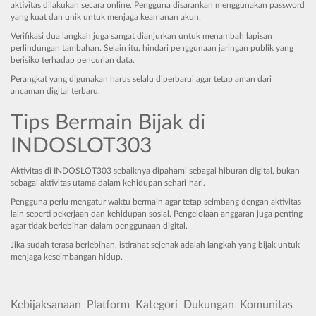
aktivitas dilakukan secara online. Pengguna disarankan menggunakan password
yang kuat dan unik untuk menjaga keamanan akun.
Verifikasi dua langkah juga sangat dianjurkan untuk menambah lapisan
perlindungan tambahan. Selain itu, hindari penggunaan jaringan publik yang
berisiko terhadap pencurian data.
Perangkat yang digunakan harus selalu diperbarui agar tetap aman dari
ancaman digital terbaru.
Tips Bermain Bijak di
INDOSLOT303
Aktivitas di INDOSLOT303 sebaiknya dipahami sebagai hiburan digital, bukan
sebagai aktivitas utama dalam kehidupan sehari-hari.
Pengguna perlu mengatur waktu bermain agar tetap seimbang dengan aktivitas
lain seperti pekerjaan dan kehidupan sosial. Pengelolaan anggaran juga penting
agar tidak berlebihan dalam penggunaan digital.
Jika sudah terasa berlebihan, istirahat sejenak adalah langkah yang bijak untuk
menjaga keseimbangan hidup.
Kebijaksanaan
Platform
Kategori
Dukungan
Komunitas